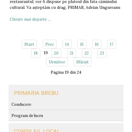
restaurantul, vor fi dispuse pe platoul din fata căminului
cultural. Va așteptăm cu drag. PRIMAR, Adrian Ungureanu
Citeşte mai departe ...
Start
Prec
14
15
16
17
19
18
20
21
22
23
Următor
Sfârșit
Pagina 19 din 24
PRIMARIA BREBU
Conducere
Program de lucru
CONSILIUL LOCAL