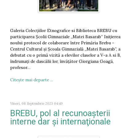
Galeria Colecțiilor Etnografice si Biblioteca BREBU cu
participarea Școlii Gimnaziale „Matei Basarab” Inițierea
noului protocol de colaborare între Primăria Brebu -
Centrul Cultural și Școala Gimnazială „Matei Basarab”, a
debutat cu o primă vizită a elevilor claselor a V-a A si B,
îndrumați de dascălii lor, învățător Giorgiana Goagă,
profesor…
Citeşte mai departe ...
Vineri, 08 Septembrie 2023 04:49
BREBU, pol al recunoașterii
interne dar și internaţionale