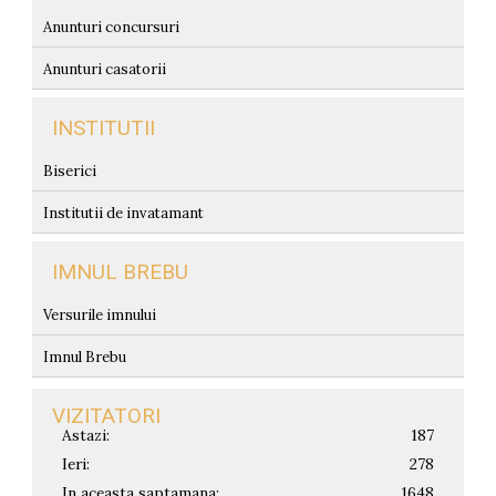
Anunturi concursuri
Anunturi casatorii
INSTITUTII
Biserici
Institutii de invatamant
IMNUL BREBU
Versurile imnului
Imnul Brebu
VIZITATORI
Astazi:
187
Ieri:
278
In aceasta saptamana:
1648