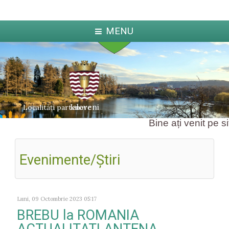
MENU
Ialoveni
Localități partenere
Bine ați venit pe sit
Evenimente/Ştiri
ka
Jabl
arcova
Luni, 09 Octombrie 2023 05:17
BREBU la ROMANIA