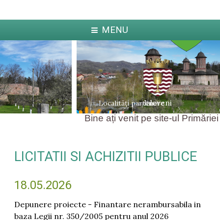
MENU
Ialoveni
Localități partenere
Bine ați venit pe site-ul Primăriei
LICITATII SI ACHIZITII PUBLICE
ka
Jabl
arcova
18.05.2026
Depunere proiecte - Finantare nerambursabila in
baza Legii nr. 350/2005 pentru anul 2026