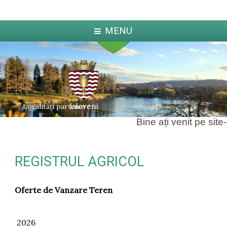
MENU
Ialoveni
Localități partenere
Bine ați venit pe site-
REGISTRUL AGRICOL
ka
Jabl
arcova
Oferte de Vanzare Teren
2026