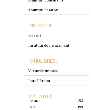
Anunturi concursuri
Anunturi casatorii
INSTITUTII
Biserici
Institutii de invatamant
IMNUL BREBU
Versurile imnului
Imnul Brebu
VIZITATORI
Astazi:
213
Ieri:
199