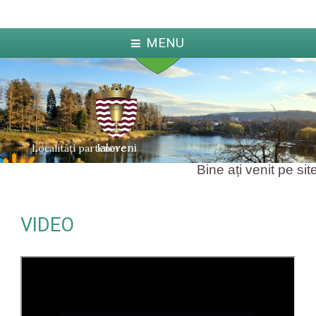
MENU
Ialoveni
Localități partenere
Bine ați venit pe site
VIDEO
ka
Jablo
arcova