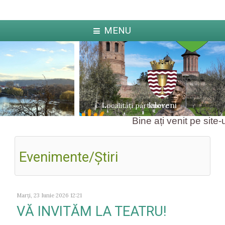
MENU
Ialoveni
Localități partenere
Bine ați venit pe site-ul
Evenimente/Ştiri
ka
Jabl
arcova
Marți, 23 Iunie 2026 12:21
VĂ INVITĂM LA TEATRU!