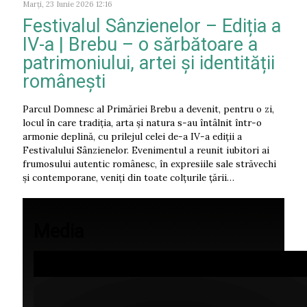
Marți, 23 Iunie 2026 12:16
Festivalul Sânzienelor – Ediția a
IV-a | Brebu – o sărbătoare a
patrimoniului, artei și identității
românești
Parcul Domnesc al Primăriei Brebu a devenit, pentru o zi,
locul în care tradiția, arta și natura s-au întâlnit într-o
armonie deplină, cu prilejul celei de-a IV-a ediții a
Festivalului Sânzienelor. Evenimentul a reunit iubitori ai
frumosului autentic românesc, în expresiile sale străvechi
și contemporane, veniți din toate colțurile țării…
Media