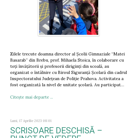
Zilele trecute doamna director al Școlii Gimnaziale “Matei
Basarab” din Brebu, prof. Mihaela Stoica, în colaborare cu
toți învățătorii și profesorii diriginți din scoală, au
organizat o întâlnire cu Biroul Siguranță Școlară din cadrul
Inspectoratului Județean de Poliție Prahova. Activitatea a
fost organizată la nivel de unitate școlară. Au participat…
Citeşte mai departe ...
Luni, 17 Aprilie 2023 08:01
SCRISOARE DESCHISĂ –