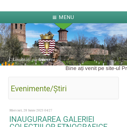
MENU
Ialoveni
Localități partenere
Bine ați venit pe site-ul Pri
Evenimente/Ştiri
ka
Jabl
arcova
Miercuri, 28 Iunie 2023 04:27
INAUGURAREA GALERIEI