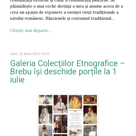
comunității brebene și chiar a comunității județene. Se
plămădește o mai veche dorință a mea și anume aceea de a
crea un spațiu de expunere a esenței vieții tradiționale a
satului românesc. Sânzienele și costumul tradițional…
Citeşte mai departe ...
Luni, 26 Iunie 2023 04:33
Galeria Colecțiilor Etnografice –
Brebu își deschide porțile la 1
iulie