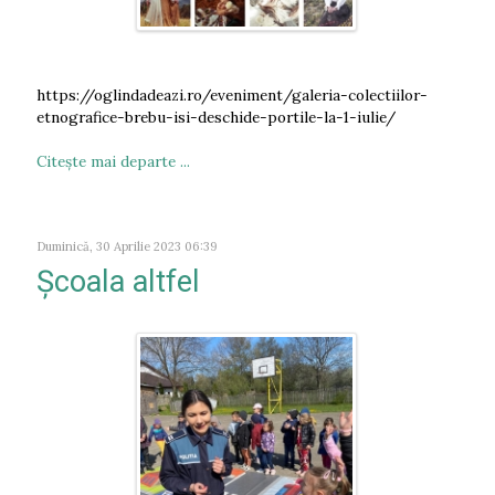
https://oglindadeazi.ro/eveniment/galeria-colectiilor-
etnografice-brebu-isi-deschide-portile-la-1-iulie/
Citeşte mai departe ...
Duminică, 30 Aprilie 2023 06:39
Școala altfel