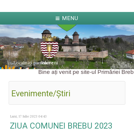
MENU
Ialoveni
Localități partenere
Bine ați venit pe site-ul Primăriei Brebu 
Evenimente/Ştiri
ka
Jabl
arcova
Luni, 17 Iulie 2023 04:43
ZIUA COMUNEI BREBU 2023