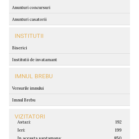
Anunturi concursuri
Anunturi casatorii
INSTITUTII
Biserici
Institutii de invatamant
IMNUL BREBU
Versurile imnului
Imnul Brebu
VIZITATORI
Astazi:
192
Ieri:
199
In aceasta saptamana:
850