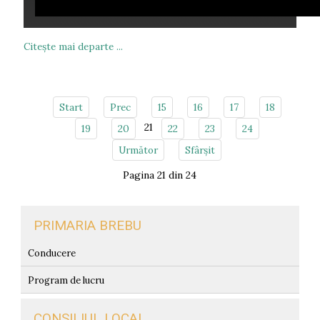
Citeşte mai departe ...
Start
Prec
15
16
17
18
21
19
20
22
23
24
Următor
Sfârșit
Pagina 21 din 24
PRIMARIA BREBU
Conducere
Program de lucru
CONSILIUL LOCAL