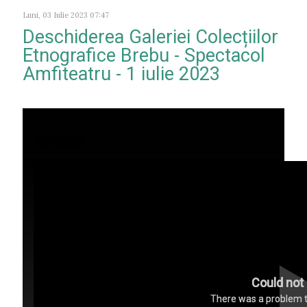
Luni, 03 Iulie 2023 07:47
Deschiderea Galeriei Colecțiilor
Etnografice Brebu - Spectacol
Amfiteatru - 1 iulie 2023
Media
Could not 
There was a problem tr