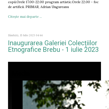
copii.Orele 17.00-22.00 program artistic.Orele 22.00 - foc
de artificii. PRIMAR, Adrian Ungureanu
Citeşte mai departe ...
Sâmbătă, 15 Iulie 2023 04:44
Inaugurarea Galeriei Colecțiilor
Etnografice Brebu - 1 iulie 2023
Media