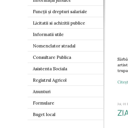
Informațiii juridice
Funcții și drepturi salariale
Licitatii si achizitii publice
Informatii utile
Nomenclator stradal
Consultare Publica
Sărbă
artis
Asistenta Sociala
trupa
Registrul Agricol
Citeşt
Anunturi
Formulare
Joi, 01
ZI
Buget local