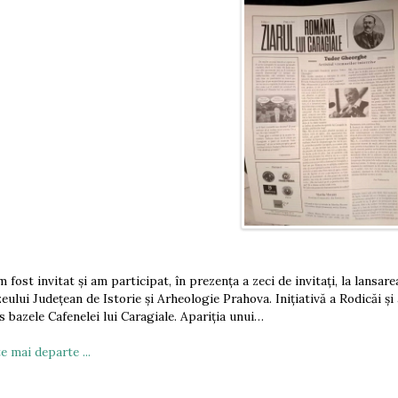
m fost invitat și am participat, în prezența a zeci de invitați, la lansa
eului Județean de Istorie și Arheologie Prahova. Inițiativă a Rodicăi și
s bazele Cafenelei lui Caragiale. Apariția unui…
e mai departe ...