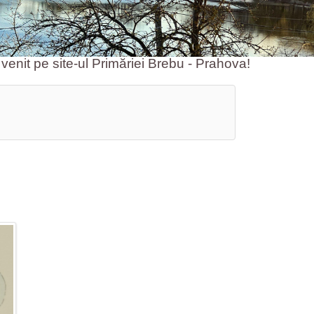
 site-ul Primăriei Brebu - Prahova!