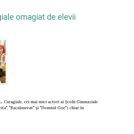
ale omagiat de elevii
. Caragiale, cei mai mici actori ai Școlii Gimnaziale
zita", "Bacalaureat" și "Domnul Goe") chiar în