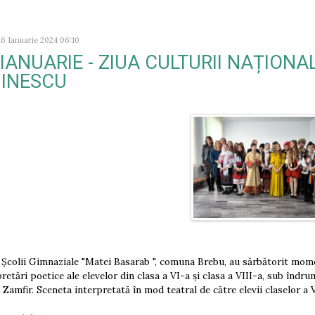
16 Ianuarie 2024 06:10
 IANUARIE - ZIUA CULTURII NAȚIONA
INESCU
i Școlii Gimnaziale "Matei Basarab ", comuna Brebu, au sărbătorit mom
pretări poetice ale elevelor din clasa a VI-a și clasa a VIII-a, sub î
 Zamfir. Sceneta interpretată în mod teatral de către elevii claselor a