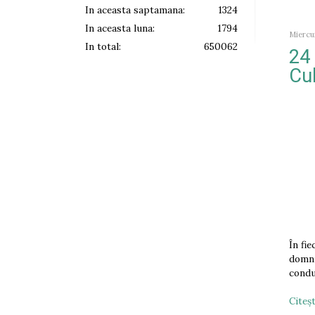
In aceasta saptamana:
1324
In aceasta luna:
1794
Miercur
In total:
650062
24
Cul
În fi
domni
condu
Citeşt