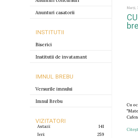
Anunturi concursuri
Marți, 
Anunturi casatorii
CU
br
INSTITUTII
Biserici
Institutii de invatamant
IMNUL BREBU
Versurile imnului
Imnul Brebu
Cu oc
"Mate
Cafen
VIZITATORI
Astazi:
141
Citeşt
Ieri:
259