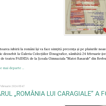
toarea iubirii la români își va face simțită prezența și pe plaiurile n
tic deosebit la Galeria Colecțiilor Etnografice, sâmbătă 24 februarie (o
 de teatru PAIDEIA de la Școala Gimnaziala "Matei Basarab" din Breb
e mai departe ...
 Februarie 2024 05:47
ARUL „ROMÂNIA LUI CARAGIALE” A F