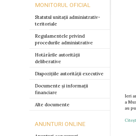
MONITORUL OFICIAL
Statutul unitații administrativ-
teritoriale
Regulamentele privind
procedurile administrative
Hotărârile autorității
deliberative
Dispozițiile autorității executive
Documente și informații
financiare
Ieri a
a Muz
Alte documente
au pu
Citeşt
ANUNTURI ONLINE