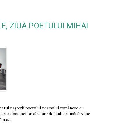
LE, ZIUA POETULUI MIHAI
entul nașterii poetului neamului românesc cu
ndrumarea doamnei profesoare de limba română Anne
 V-a a…