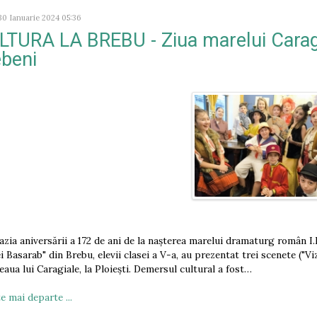
30 Ianuarie 2024 05:36
LTURA LA BREBU - Ziua marelui Caragi
ebeni
azia aniversării a 172 de ani de la nașterea marelui dramaturg român I.L
i Basarab" din Brebu, elevii clasei a V-a, au prezentat trei scenete ("Vi
eaua lui Caragiale, la Ploiești. Demersul cultural a fost…
e mai departe ...