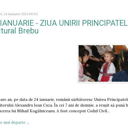
i, 24 Ianuarie 2024 06:03
 IANUARIE - ZIUA UNIRII PRINCIPATE
tural Brebu
ecare an, pe data de 24 ianuarie, românii sărbătoresc Unirea Principat
torului Alexandru Ioan Cuza. În cei 7 ani de domnie, a reușit să pună
cerea lui Mihail Kogălniceanu. A fost conceput Codul Civil…
e mai departe ...