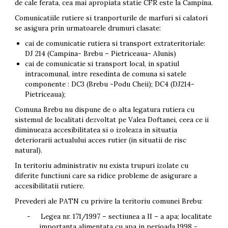
de cale ferata, cea mai apropiata statie CFR este la Campina.
Comunicatiile rutiere si tranporturile de marfuri si calatori
se asigura prin urmatoarele drumuri clasate:
cai de comunicatie rutiera si transport extrateritoriale:
DJ 214 (Campina- Brebu – Pietriceaua- Alunis)
cai de comunicatie si transport local, in spatiul
intracomunal, intre resedinta de comuna si satele
componente : DC3 (Brebu -Podu Cheii); DC4 (DJ214-
Pietriceaua);
Comuna Brebu nu dispune de o alta legatura rutiera cu
sistemul de localitati dezvoltat pe Valea Doftanei, ceea ce ii
diminueaza accesibilitatea si o izoleaza in situatia
deteriorarii actualului acces rutier (in situatii de risc
natural).
In teritoriu administrativ nu exista trupuri izolate cu
diferite functiuni care sa ridice probleme de asigurare a
accesibilitatii rutiere.
Prevederi ale PATN cu privire la teritoriu comunei Brebu:
-
Legea nr. 171/1997 – sectiunea a II – a apa; localitate
importanta alimentata cu apa in perioada 1998 -