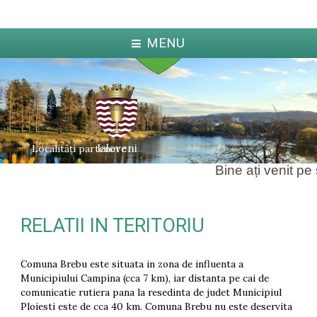
MENU
Ialoveni
Localități partenere
Bine ați venit pe s
RELATII IN TERITORIU
ka
Jabl
arcova
Comuna Brebu este situata in zona de influenta a
Municipiului Campina (cca 7 km), iar distanta pe cai de
comunicatie rutiera pana la resedinta de judet Municipiul
Ploiesti este de cca 40 km. Comuna Brebu nu este deservita