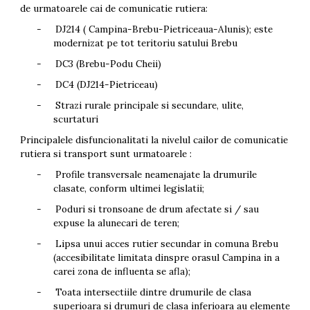
de urmatoarele cai de comunicatie rutiera:
-
DJ214 ( Campina-Brebu-Pietriceaua-Alunis); este
modernizat pe tot teritoriu satului Brebu
-
DC3 (Brebu-Podu Cheii)
-
DC4 (DJ214-Pietriceau)
-
Strazi rurale principale si secundare, ulite,
scurtaturi
Principalele disfuncionalitati la nivelul cailor de comunicatie
rutiera si transport sunt urmatoarele :
-
Profile transversale neamenajate la drumurile
clasate, conform ultimei legislatii;
-
Poduri si tronsoane de drum afectate si / sau
expuse la alunecari de teren;
-
Lipsa unui acces rutier secundar in comuna Brebu
(accesibilitate limitata dinspre orasul Campina in a
carei zona de influenta se afla);
-
Toata intersectiile dintre drumurile de clasa
superioara si drumuri de clasa inferioara au elemente