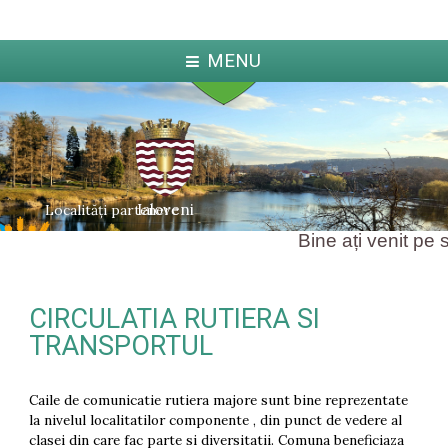
MENU
Ialoveni
Localități partenere
Bine ați venit pe si
CIRCULATIA RUTIERA SI
ka
Jabl
arcova
TRANSPORTUL
Caile de comunicatie rutiera majore sunt bine reprezentate
la nivelul localitatilor componente , din punct de vedere al
clasei din care fac parte si diversitatii. Comuna beneficiaza