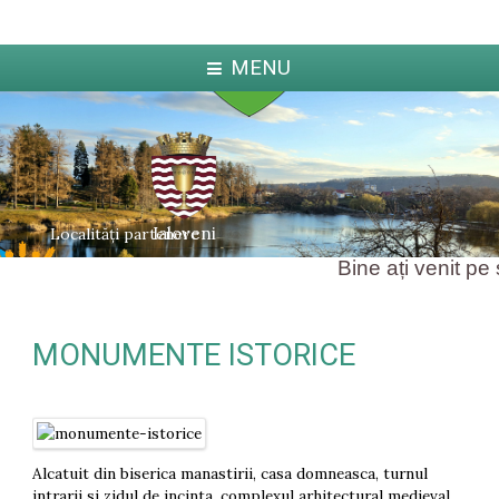
MENU
Ialoveni
Localități partenere
Bine ați venit pe s
MONUMENTE ISTORICE
ka
Jabl
arcova
Alcatuit din biserica manastirii, casa domneasca, turnul
intrarii si zidul de incinta, complexul arhitectural medieval