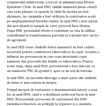
complexului arhitectonic a trecut in administratia Eforiei
Spitalelor Civile. In anul 1910, chiliile manstirii (doua caturi)
care erau plasate cu spatele la zidul de incinta au fost
daramate, iar caramida a fost utilizata la construirea scolii
pe amplasamentul fostului cimitir. In anul 1901 a fost pictat
din nou altarul si tampla de catre pictorul Sava Hentia.
Dupa 1918, personalul eforiei a continuat sa vina la odihna,
contribuind la transformarea parcului si a lacului intr-un loc
de agrement.
In anul 1925 toate cladirile fostei manastiri au fost cedate
societatii pentru combaterea tuberculozei la copii. Aceasta a
infiintat un preventoriu in care erau intretinuti copii
sanatosi, dar proveniti din familii cu tuberculoza. Pentru
scurt timp, dupa anul 1944, preventoriul a fost inlocuit cu
un sanatoriu TBC de gradul 3, apoi cu un azil de batrani.
In anii 1950, un incendiu distruge o mare parte din cladirile
de lemn ce mai existau in incinta.
Primul inceput de restaurare a monumentului istoric a avut
loc in anul 1939, cand s-a desfiintat pridvorul facut in anul
1902. Stricaciunile provocate de cutremurul din 1940
turnului si bisericii, au prilejuit la reparare si o anumita