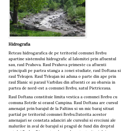
Hidrografia
Reteau hidrogarafica de pe teritoriul comunei Brebu
apartine sistemului hidrografic al Ialomitei prin afluentul
sau, raul Prahova. Raul Prahova primeste ca afluenti
principali pe partea stanga a zonei studiate, raul Doftana si
raul Teleajen. Raul Teleajan isi aduna o parte din ape prin
raul Slanic si paraul Varbilau din afluenti ce au obarsia in
partea de nord-est a comunei Brebu, satul Pietriceaua.
Raul Doftana constituie limita vestica a comunei Brebu cu
comuna Sotrile si orasul Campina. Raul Doftana are cursul
amenajat prin barajul de la Paltinu si un mic baraj situat
partial pe teritoriul comunei Brebu.Datorita acestor
amenajari se constata adanciri ale cursului si eroziuni ale
malurilor in aval de barajul si pragul de fund din dreptul