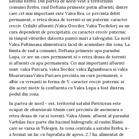
satului Brebu. Din partea de nord-vest a teritoriului
comunei Brebu, raul Doftana primeste putin afluenti, dintre
care cel mai important este Valea Rea, ce prezinta debit
permanent, o retea deasa de torenti si un puternic caracter
eroziv. Ceilalti afluenti (Valea Grecilor, Valea Tocilelor) au un
curs dependent de precipitatii, cu caracter eroziv puternic
in timpul viiturilor datorita pantei mari a talvegului. La nord
Valea Paltinoasa alimenteaza lacul de acumulare din zona. La
limita de sud a comunei, Doftana primeste apa paraului
Lupa, ce are un curs permanent si o retea deasa de torenti
si afluenti cu apa permanenta. Cei mai importanti afluenti
sunt: valea Purcaru, valea Socilor, valea Zglamboaca si valea
Moararoasa.Valea Purcaru prezinta un curs permanent, o
albie cu versanti in forma de V, caracter eroziv puternic si
din acest motiv la confluenta cu Valea Lupa a fost distrus
podul din zona.
In partea de nord - est, teritoriul satului Pietriceau este
ocupat de obarsiavaii Alunis care prezinta de asemenea o
retea deasa de vai si torenti. Valea Alunis, afluent al paraului
Varbilau face parte din bazinul hidrografic al raului Slanic
care se varsa in Teleajen. In zona centrala a satului Brebu, s-
a format un lac cu fuprafata de aprox. 2,7 ha, alimentat de