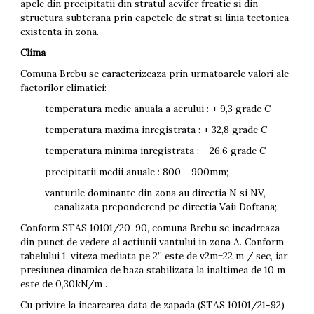
apele din precipitatii din stratul acvifer freatic si din
structura subterana prin capetele de strat si linia tectonica
existenta in zona.
Clima
Comuna Brebu se caracterizeaza prin urmatoarele valori ale
factorilor climatici:
- temperatura medie anuala a aerului : + 9,3 grade C
- temperatura maxima inregistrata : + 32,8 grade C
- temperatura minima inregistrata : - 26,6 grade C
- precipitatii medii anuale : 800 - 900mm;
- vanturile dominante din zona au directia N si NV,
canalizata preponderend pe directia Vaii Doftana;
Conform STAS 10101/20-90, comuna Brebu se incadreaza
din punct de vedere al actiunii vantului in zona A. Conform
tabelului 1, viteza mediata pe 2” este de v2m=22 m / sec, iar
presiunea dinamica de baza stabilizata la inaltimea de 10 m
este de 0,30kN/m .
Cu privire la incarcarea data de zapada (STAS 10101/21-92)