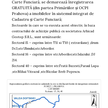
Carte Funciară, se demarează înregistrarea
GRATUITĂ (din partea Primăriilor și OCPI
Prahova) a imobilelor în sistemul integrat de
Cadastru şi Carte Funciară;
Sectoarele în care se va executa acest obiectiv, în baza
contractului de achiziție publică cu societatea Arhicad
Geotop S.R.L., sunt următoarele:
Sectorul 15 – cuprins între T11 si T10 ( extravilane) ,drum
Dc3,str.Ulmului,str.Arborilor.
Sectorul 16 – cuprins între str.Arborilor,str.Islazului ,DJ
214.
Sectorul 40 – cuprins între str.Fratii Buzesti,Paraul Lupa
,str.Mihai Viteazul ,str.Nicolae Breb Popescu.