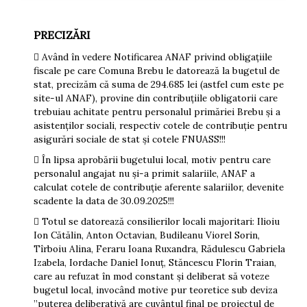
PRECIZĂRI
 Având în vedere Notificarea ANAF privind obligațiile
fiscale pe care Comuna Brebu le datorează la bugetul de
stat, precizăm că suma de 294.685 lei (astfel cum este pe
site-ul ANAF), provine din contribuțiile obligatorii care
trebuiau achitate pentru personalul primăriei Brebu și a
asistenților sociali, respectiv cotele de contribuție pentru
asigurări sociale de stat și cotele FNUASS!!!
 În lipsa aprobării bugetului local, motiv pentru care
personalul angajat nu și-a primit salariile, ANAF a
calculat cotele de contribuție aferente salariilor, devenite
scadente la data de 30.09.2025!!!
 Totul se datorează consilierilor locali majoritari: Ilioiu
Ion Cătălin, Anton Octavian, Budileanu Viorel Sorin,
Tîrboiu Alina, Feraru Ioana Ruxandra, Rădulescu Gabriela
Izabela, Iordache Daniel Ionuț, Stăncescu Florin Traian,
care au refuzat în mod constant și deliberat să voteze
bugetul local, invocând motive pur teoretice sub deviza
”puterea deliberativă are cuvântul final pe proiectul de