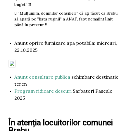
buget” !!!
 ”Mulțumim, domnilor consilieri” că ați făcut ca Brebu
să apară pe ”lista rușinii” a ANAF, fapt nemaiîntâlnit
până în prezent !!
Anunt oprire furnizare apa potabila: miercuri,
22.10.2025
Anunt consultare publica
schimbare destinatie
teren
Program ridicare deseuri
Sarbatori Pascale
2025
În atenția locuitorilor comunei
Brebu