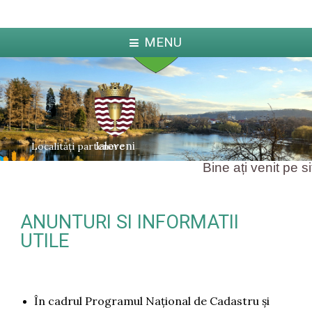
MENU
Ialoveni
Localități partenere
Bine ați venit pe site
ANUNTURI SI INFORMATII
ka
Jabl
arcova
UTILE
În cadrul Programul Naţional de Cadastru şi