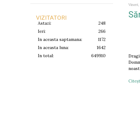
Vineri,
Săr
VIZITATORI
Astazi:
248
Ieri:
266
In aceasta saptamana:
1172
In aceasta luna:
1642
In total:
649910
Dragi
Domnu
noast
Citeşt