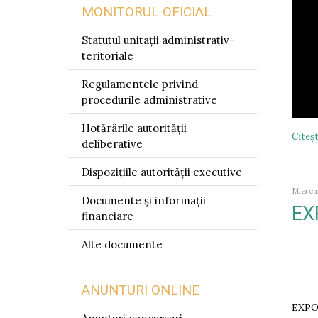
MONITORUL OFICIAL
Statutul unitații administrativ-
teritoriale
Regulamentele privind
procedurile administrative
Hotărârile autorității
Citeşt
deliberative
Dispozițiile autorității executive
Miercu
Documente și informații
EX
financiare
Alte documente
ANUNTURI ONLINE
EXPOZ