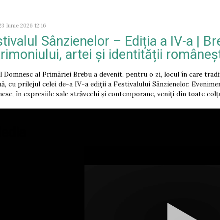
23 Iunie 2026 12:16
tivalul Sânzienelor – Ediția a IV-a | B
rimoniului, artei și identității româneșt
l Domnesc al Primăriei Brebu a devenit, pentru o zi, locul în care tradiț
ă, cu prilejul celei de-a IV-a ediții a Festivalului Sânzienelor. Evenime
esc, în expresiile sale străvechi și contemporane, veniți din toate colțu
edia