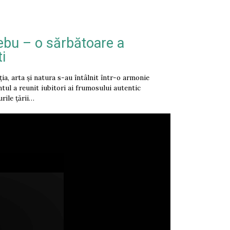
rebu – o sărbătoare a
i
ia, arta și natura s-au întâlnit într-o armonie
ntul a reunit iubitori ai frumosului autentic
rile țării…