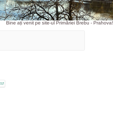
 ați venit pe site-ul Primăriei Brebu - Prahova!