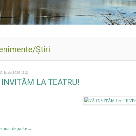
Bine
enimente/Ştiri
23 Iunie 2026 12:21
 INVITĂM LA TEATRU!
e mai departe ...