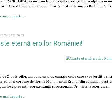
al BRÂNCUȘI150 vă invităm la vernisajul expoziției de sculptură mo
torul Alfred Dumitriu, eveniment organizat de Primăria Brebu – Centru
e mai departe ...
, 22 Mai 2026 06:03
ste eternă eroilor României!
i, de Ziua Eroilor, am adus un pios omagiu celor care s-au jertfit pent
erea unei coroane de flori la Monumentul Eroilor din comuna noastră. 
, au fost prezenți reprezentanții și personalul Primăriei Brebu, care…
e mai departe ...