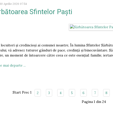
 10 Aprilie 2026 07:54
bătoarea Sfintelor Paști
 locuitori și credincioși ai comunei noastre, În lumina Sfintelor Sărbăt
lui, vă adresez tuturor gânduri de pace, credință și binecuvântare. Săr
re, un moment de întoarcere către ceea ce este esențial: familie, iertar
e mai departe ...
Start
Prec
1
2
3
4
5
6
7
8
Pagina 1 din 24