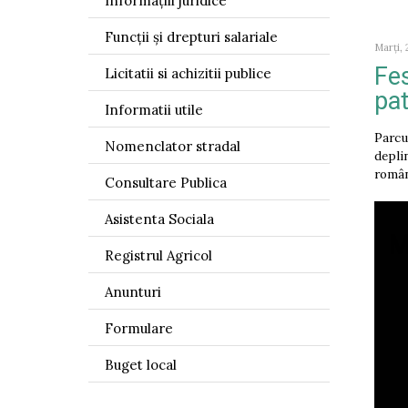
Informațiii juridice
Funcții și drepturi salariale
Marți, 
Fes
Licitatii si achizitii publice
pat
Informatii utile
Parcu
Nomenclator stradal
deplin
român
Consultare Publica
Asistenta Sociala
M
Registrul Agricol
Anunturi
Formulare
Buget local