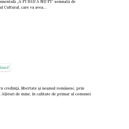
numentală „A FI SAU A NU FI” semnată de
l Cultural, care va avea…
ru credință, libertate și neamul românesc, prin
Alături de mine, în calitate de primar al comunei