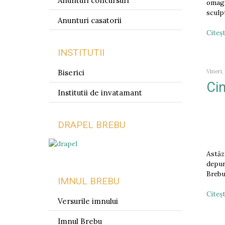
Anunturi concursuri
omagi
sculp
Anunturi casatorii
Citeşt
INSTITUTII
Biserici
Vineri
Cin
Institutii de invatamant
DRAPEL BREBU
Astăz
depun
Brebu
IMNUL BREBU
Citeşt
Versurile imnului
Imnul Brebu