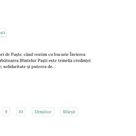
ori de Paște, când vestim cu bucurie Învierea
bătoarea Sfintelor Paști este temelia credinței
e, solidaritate și puterea de…
9
10
Următor
Sfârșit