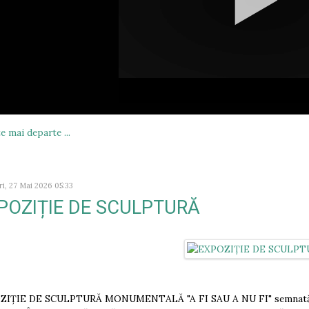
e mai departe ...
ri, 27 Mai 2026 05:33
POZIȚIE DE SCULPTURĂ
IȚIE DE SCULPTURĂ MONUMENTALĂ "A FI SAU A NU FI" semnată de s