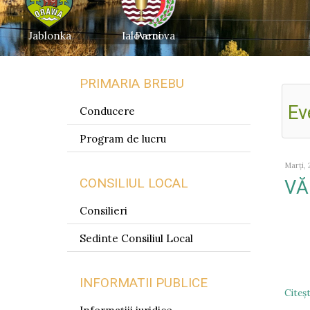
Jablonka
Ialoveni
Parcova
PRIMARIA BREBU
Ev
Conducere
Program de lucru
Marți, 
CONSILIUL LOCAL
VĂ
Consilieri
Sedinte Consiliul Local
INFORMATII PUBLICE
Citeşt