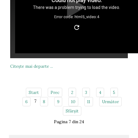
Could not play video.
There was a problem trying to load the video.
Error code: html5_video:4
Citeşte mai departe ...
Start
Prec
2
3
4
5
7
6
8
9
10
11
Următor
Sfârșit
Pagina 7 din 24