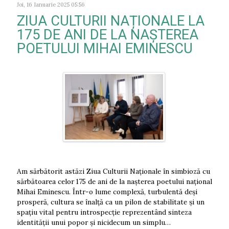
Joi, 16 Ianuarie 2025 05:56
ZIUA CULTURII NAȚIONALE LA
175 DE ANI DE LA NAȘTEREA
POETULUI MIHAI EMINESCU
Am sărbătorit astăzi Ziua Culturii Naționale în simbioză cu
sărbătoarea celor 175 de ani de la nașterea poetului național
Mihai Eminescu. Într-o lume complexă, turbulentă deși
prosperă, cultura se înalță ca un pilon de stabilitate și un
spațiu vital pentru introspecție reprezentând sinteza
identității unui popor și nicidecum un simplu…