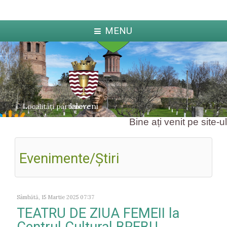
MENU
Ialoveni
Localități partenere
Bine ați venit pe site-ul 
Evenimente/Ştiri
ka
Jabl
arcova
Sâmbătă, 15 Martie 2025 07:37
TEATRU DE ZIUA FEMEII la