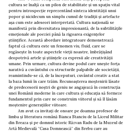
cultura se înalță ca un pilon de stabilitate și un spațiu vital
pentru introspecție reprezentând sinteza identității unui
popor și nicidecum un simplu cumul de tradiții și artefacte
așa cum este adeseori interpretată. Cultura națională se
manifestă prin diversitatea impresionantă, de la subtilitățile
emoționale ale poeziei până la rigoarea exigențelor
științifice. Această abordare integratoare demonstrează
faptul că cultura este un fenomen viu, fluid, care se
regăsește în toate aspectele vieții noastre, îmbrățișând
deopotrivă artele și științele ca expresii ale creativității
umane. Prin urmare, cultura devine podul care unește forța
narativă a cuvântului cu structurile palpabile ale societății,
reamintindu-se că, de la începuturi, cuvântul creativ a stat
la baza lumii în care trăim. Recunoașterea moștenirii lăsate
de predecesorii noștri de geniu ne angajează în construcția
unei Românii moderne în care cultura și educația să formeze
fundamentul prin care ne construim viitorul și să îl lăsăm
moștenire generațiilor viitoare.
Am avut ca invitați de onoare pe doamna profesor de
limba și literatura română Bianca Stanciu de la Liceul Militar
din Breaza și pe domnul istoric Răzvan Radu de la Muzeul de
Artă Medievală “Casa Domnească” din Brebu care au