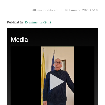
Ultima modificare Joi, 16 Ianuarie 2025 05:58
Publicat în
Evenimente/Ştiri
Media