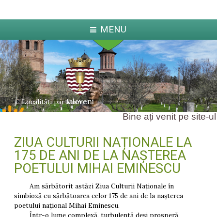
MENU
Ialoveni
Localități partenere
Bine ați venit pe site-ul 
ZIUA CULTURII NAȚIONALE LA
ka
Jabl
arcova
175 DE ANI DE LA NAȘTEREA
POETULUI MIHAI EMINESCU
Am sărbătorit astăzi Ziua Culturii Naționale în
simbioză cu sărbătoarea celor 175 de ani de la nașterea
poetului național Mihai Eminescu.
Într-o lume complexă, turbulentă deși prosperă,