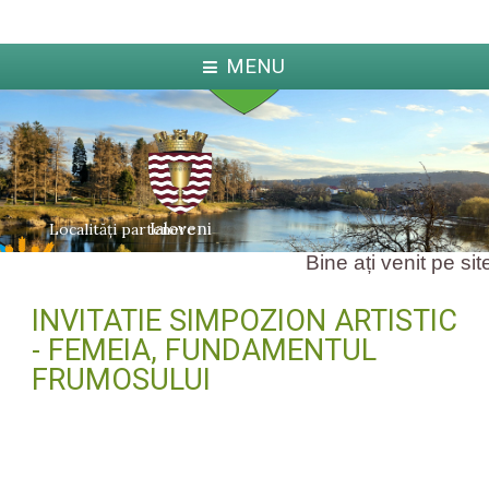
MENU
Ialoveni
Localități partenere
Bine ați venit pe sit
INVITATIE SIMPOZION ARTISTIC
ka
Jabl
arcova
- FEMEIA, FUNDAMENTUL
FRUMOSULUI