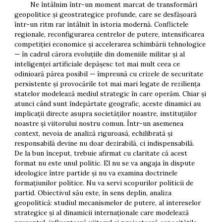
Ne întâlnim într-un moment marcat de transformări
geopolitice și geostrategice profunde, care se desfășoară
într-un ritm rar întâlnit în istoria modernă. Conflictele
regionale, reconfigurarea centrelor de putere, intensificarea
competiției economice și accelerarea schimbării tehnologice
— în cadrul cărora evoluțiile din domeniile militar și al
inteligenței artificiale depășesc tot mai mult ceea ce
odinioară părea posibil — împreună cu crizele de securitate
persistente și provocările tot mai mari legate de reziliența
statelor modelează mediul strategic în care operăm. Chiar și
atunci când sunt îndepărtate geografic, aceste dinamici au
implicații directe asupra societăților noastre, instituțiilor
noastre și viitorului nostru comun. Într-un asemenea
context, nevoia de analiză riguroasă, echilibrată și
responsabilă devine nu doar dezirabilă, ci indispensabilă.
De la bun început, trebuie afirmat cu claritate că acest
format nu este unul politic. El nu se va angaja în dispute
ideologice între partide și nu va examina doctrinele
formațiunilor politice. Nu va servi scopurilor politicii de
partid. Obiectivul său este, în sens deplin, analiza
geopolitică: studiul mecanismelor de putere, al intereselor
strategice și al dinamicii internaționale care modelează