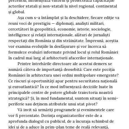
prezentul, influențează viitorul și proiectează capacitățile
actorilor statali și non-statali la nivel regional, continental
și global.
Așa cum s-a întâmplat și la deschidere, fiecare ediție va
reuni voci de prestigiu — diplomați, analiști militari,
cercetători în geopolitică, economie, istorie, sociologie,
intelligence și relații internaționale, alături de jurnaliști
respectați din România și din străinătate. Împreună, aceștia
vor examina evoluțiile în desfășurare și vor încerca să
formuleze evaluări informate privind locul și rolul României
în cadrul mai larg al arhitecturii afacerilor internaționale.
Printre întrebările directoare ale acestui demers se
numără câteva de importanță deosebită: Care este poziția
României în arhitectura unei ordini multipolare emergente?
Ce riscuri și oportunități apar pentru securitatea națională
și euroatlantică? În ce mod influențează deciziile luate în
principalele centre de putere globale traiectoria noastră
strategică? Și, în mod fundamental, suntem situați în semi-
periferie sau deținem atributele unui stat pivot?
Vă invit să urmăriți programele și evenimentele care
vor fi prezentate. Dorința organizatorilor este de a
aprofunda dialogul cu publicul, de a încuraja schimbul de
idei și de a aduce în prim-plan teme de reală relevanță,