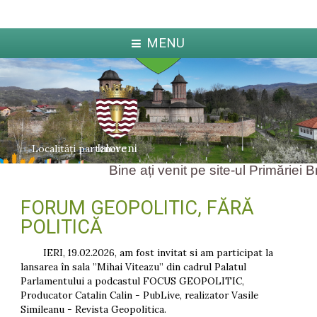
MENU
Ialoveni
Localități partenere
Bine ați venit pe site-ul Primăriei Br
FORUM GEOPOLITIC, FĂRĂ
ka
Jabl
arcova
POLITICĂ
IERI, 19.02.2026, am fost invitat si am participat la
lansarea în sala ”Mihai Viteazu” din cadrul Palatul
Parlamentului a podcastul FOCUS GEOPOLITIC,
Producator Catalin Calin - PubLive, realizator Vasile
Simileanu - Revista Geopolitica.