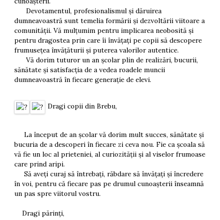
cunoașterii.
Devotamentul, profesionalismul și dăruirea
dumneavoastră sunt temelia formării și dezvoltării viitoare a
comunității. Vă mulțumim pentru implicarea neobosită și
pentru dragostea prin care îi învățați pe copii să descopere
frumusețea învățăturii și puterea valorilor autentice.
Vă dorim tuturor un an școlar plin de realizări, bucurii,
sănătate și satisfacția de a vedea roadele muncii
dumneavoastră în fiecare generație de elevi.
Dragi copii din Brebu,
La început de an școlar vă dorim mult succes, sănătate și
bucuria de a descoperi în fiecare zi ceva nou. Fie ca școala să
vă fie un loc al prieteniei, al curiozității și al viselor frumoase
care prind aripi.
Să aveți curaj să întrebați, răbdare să învățați și încredere
în voi, pentru că fiecare pas pe drumul cunoașterii înseamnă
un pas spre viitorul vostru.
Dragi părinți,