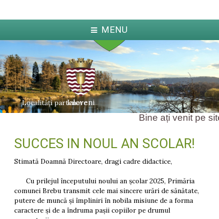
MENU
Ialoveni
Localități partenere
Bine ați venit pe sit
SUCCES IN NOUL AN SCOLAR!
ka
Jabl
arcova
Stimată Doamnă Directoare, dragi cadre didactice,
Cu prilejul începutului noului an școlar 2025, Primăria
comunei Brebu transmit cele mai sincere urări de sănătate,
putere de muncă și împliniri în nobila misiune de a forma
caractere și de a îndruma pașii copiilor pe drumul