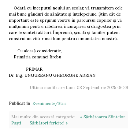
Odată cu începutul noului an școlar, vă transmitem cele
mai bune gânduri de sănătate și înțelepciune. Știm cât de
important este sprijinul vostru în parcursul copiilor și vă
mulțumim pentru răbdarea, încurajarea și dragostea prin
care le sunteți alături. Împreună, școală și familie, putem
construi un viitor mai bun pentru comunitatea noastră.
Cu aleasă considerație,
Primăria comunei Brebu
PRIMAR,
Dr. Ing. UNGUREANU GHEORGHE ADRIAN
Ultima modificare Luni, 08 Septembrie 2025 06:29
Publicat în
Evenimente/Ştiri
Mai multe din această categorie:
« Sărbătoarea Sfintelor
Paști
Sărbători fericite! »