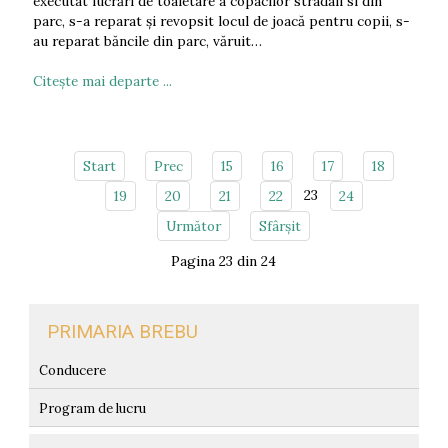
executat lucrări de toaletare a copacilor stradali si din
parc, s-a reparat și revopsit locul de joacă pentru copii, s-
au reparat băncile din parc, văruit…
Citeşte mai departe ...
Start
Prec
15
16
17
18
23
19
20
21
22
24
Următor
Sfârșit
Pagina 23 din 24
PRIMARIA BREBU
Conducere
Program de lucru