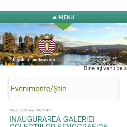
MENU
Ialoveni
Localități partenere
Bine ați venit pe si
Evenimente/Ştiri
ka
Jabl
arcova
Miercuri, 28 Iunie 2023 04:27
INAUGURAREA GALERIEI