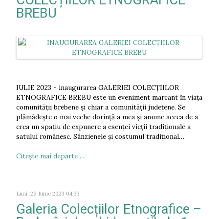
COLECȚIILOR ETNOGRAFICE
BREBU
IULIE 2023 - inaugurarea GALERIEI COLECȚIILOR
ETNOGRAFICE BREBU este un eveniment marcant în viața
comunității brebene și chiar a comunității județene. Se
plămădește o mai veche dorință a mea și anume aceea de a
crea un spațiu de expunere a esenței vieții tradiționale a
satului românesc. Sânzienele și costumul tradițional…
Citeşte mai departe ...
Luni, 26 Iunie 2023 04:33
Galeria Colecțiilor Etnografice –