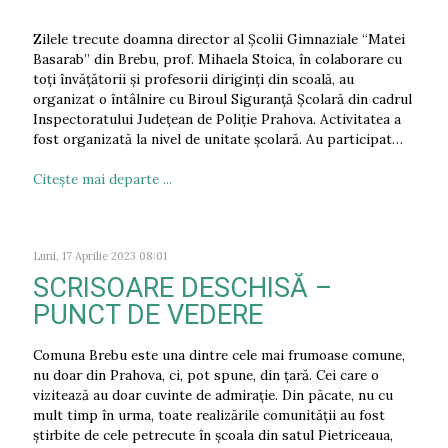
Zilele trecute doamna director al Școlii Gimnaziale “Matei
Basarab” din Brebu, prof. Mihaela Stoica, în colaborare cu
toți învățătorii și profesorii diriginți din scoală, au
organizat o întâlnire cu Biroul Siguranță Școlară din cadrul
Inspectoratului Județean de Poliție Prahova. Activitatea a
fost organizată la nivel de unitate școlară. Au participat…
Citeşte mai departe ...
Luni, 17 Aprilie 2023 08:01
SCRISOARE DESCHISĂ –
PUNCT DE VEDERE
Comuna Brebu este una dintre cele mai frumoase comune,
nu doar din Prahova, ci, pot spune, din țară. Cei care o
vizitează au doar cuvinte de admirație. Din păcate, nu cu
mult timp în urma, toate realizările comunității au fost
știrbite de cele petrecute în școala din satul Pietriceaua,