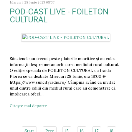
Miercuri, 28 Iunie 2023 08:37
POD-CAST LIVE - FOILETON
CULTURAL
Sânzienele au trecut peste plaiurile mioritice și au cules
informații despre metamorfozarea mediului rural cultural.
O ediție specială de FOILETON CULTURAL cu Iraida
Florea se va dezbate Miercuri 28 Iunie, ora 19:00 @
https://www.suncityradio.ro/ Câmpina având ca invitat
unul dintre edilii din mediul rural care au demonstrat că
implicarea oferă…
Citeşte mai departe ...
Start
Prec
15
16
17
18