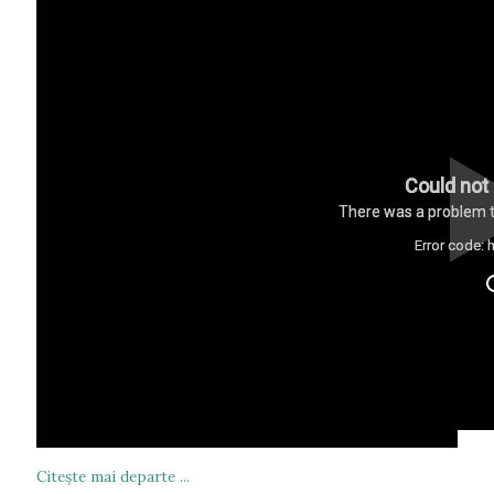
Could not 
There was a problem tr
Error code: 
Citeşte mai departe ...