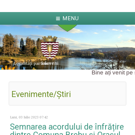
MENU
Ialoveni
Localități partenere
Bine ați venit pe s
Evenimente/Ştiri
ka
Jabl
arcova
Luni, 03 Iulie 2023 07:42
Semnarea acordului de înfrățire