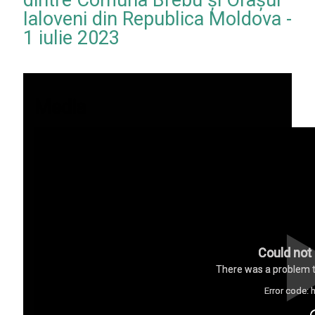
dintre Comuna Brebu și Orașul
Ialoveni din Republica Moldova -
1 iulie 2023
Media
Could not 
There was a problem tr
Error code: 