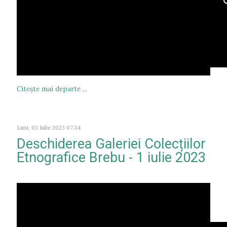
Citeşte mai departe ...
Luni, 03 Iulie 2023 07:34
Deschiderea Galeriei Colecțiilor
Etnografice Brebu - 1 iulie 2023
Media