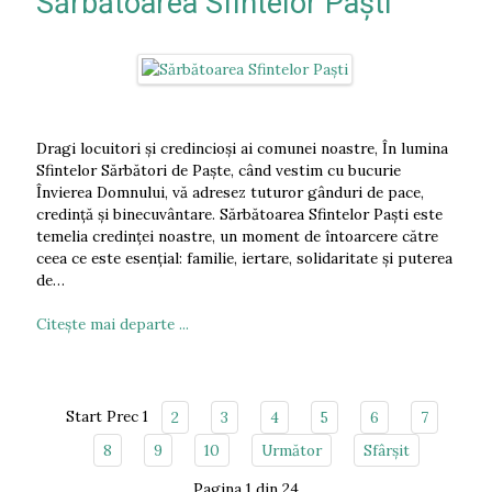
Sărbătoarea Sfintelor Paști
Dragi locuitori și credincioși ai comunei noastre, În lumina
Sfintelor Sărbători de Paște, când vestim cu bucurie
Învierea Domnului, vă adresez tuturor gânduri de pace,
credință și binecuvântare. Sărbătoarea Sfintelor Paști este
temelia credinței noastre, un moment de întoarcere către
ceea ce este esențial: familie, iertare, solidaritate și puterea
de…
Citeşte mai departe ...
Start
Prec
1
2
3
4
5
6
7
8
9
10
Următor
Sfârșit
Pagina 1 din 24