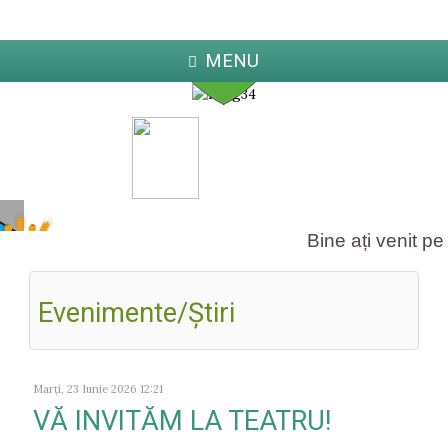
MENU
Ialoveni
Localități partenere
Bine ați venit pe s
Evenimente/Ştiri
ka
Jabl
arcova
Marți, 23 Iunie 2026 12:21
VĂ INVITĂM LA TEATRU!