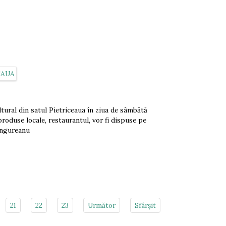
ltural din satul Pietriceaua în ziua de sâmbătă
produse locale, restaurantul, vor fi dispuse pe
Ungureanu
21
22
23
Următor
Sfârșit