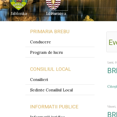
Jablonka
Ialoveni
Parcova
PRIMARIA BREBU
Ev
Conducere
Program de lucru
Luni, 
CONSILIUL LOCAL
BR
Consilieri
Citeşt
Sedinte Consiliul Local
INFORMATII PUBLICE
Vineri,
BR