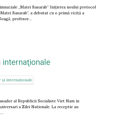
Gimnaziale „Matei Basarab” Inițierea noului protocol
„Matei Basarab”, a debutat cu o primă vizită a
a Goagă, profesor…
 internaţionale
sador al Republicii Socialiste Viet Nam in
niversari a Zilei Nationale. La receptie au
.…