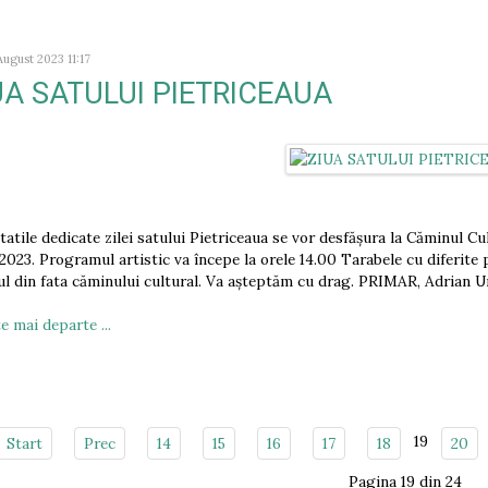
 August 2023 11:17
UA SATULUI PIETRICEAUA
itatile dedicate zilei satului Pietriceaua se vor desfășura la Căminul Cu
.2023. Programul artistic va începe la orele 14.00 Tarabele cu diferite 
ul din fata căminului cultural. Va așteptăm cu drag. PRIMAR, Adrian 
e mai departe ...
19
Start
Prec
14
15
16
17
18
20
Pagina 19 din 24