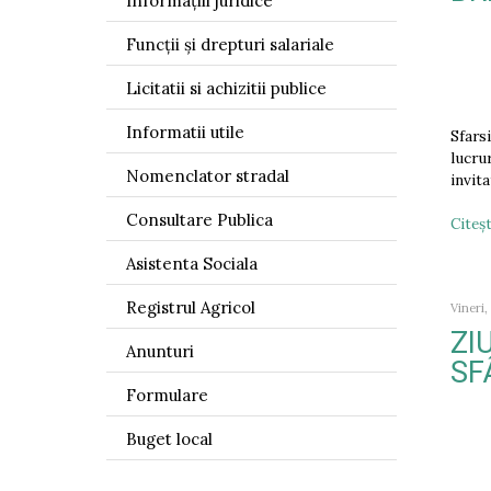
Informațiii juridice
Funcții și drepturi salariale
Licitatii si achizitii publice
Informatii utile
Sfars
lucru
Nomenclator stradal
invit
Consultare Publica
Citeşt
Asistenta Sociala
Registrul Agricol
Vineri,
ZI
Anunturi
SF
Formulare
Buget local