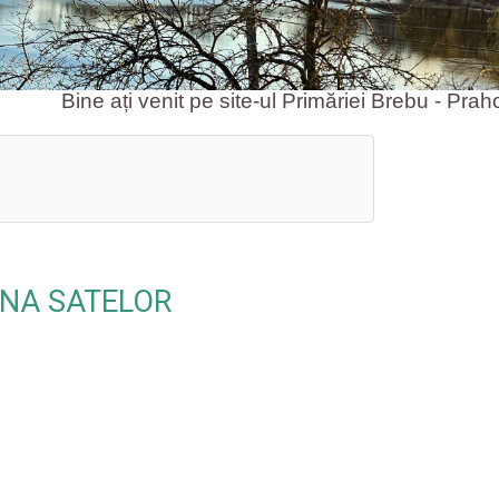
Bine ați venit pe site-ul Primăriei Brebu - Prahova!
ENA SATELOR