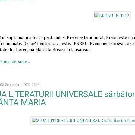
itul saptamanii a fost spectaculos. Brebu este admirat, Brebu este inv
ri minunate. De ce? Pentru ca .... este... BREBU. Evenimentele s-au derul
at de dra Loredana Marin la Breaza la lansarea…
e mai departe ...
 08 Septembrie 2023 05:18
UA LITERATURII UNIVERSALE sărbătorit
ÂNTA MARIA