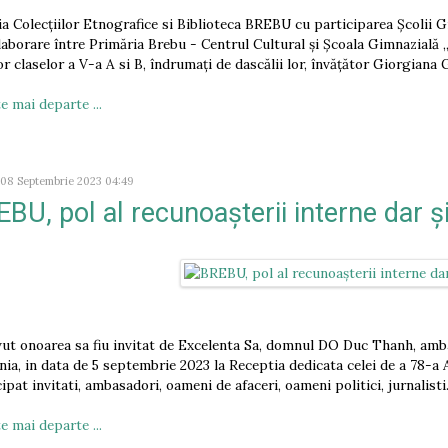
ia Colecțiilor Etnografice si Biblioteca BREBU cu participarea Școlii 
laborare între Primăria Brebu - Centrul Cultural și Școala Gimnazială 
lor claselor a V-a A si B, îndrumați de dascălii lor, învățător Giorgian
e mai departe ...
, 08 Septembrie 2023 04:49
BU, pol al recunoașterii interne dar și
ut onoarea sa fiu invitat de Excelenta Sa, domnul DO Duc Thanh, amba
ia, in data de 5 septembrie 2023 la Receptia dedicata celei de a 78-a A
ipat invitati, ambasadori, oameni de afaceri, oameni politici, jurnalisti
e mai departe ...