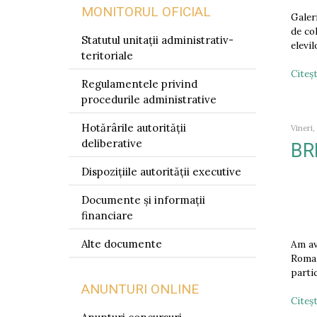
MONITORUL OFICIAL
Galer
de co
Statutul unitații administrativ-
elevi
teritoriale
Citeşt
Regulamentele privind
procedurile administrative
Hotărârile autorității
Vineri
deliberative
BRE
Dispozițiile autorității executive
Documente și informații
financiare
Alte documente
Am av
Roman
partic
ANUNTURI ONLINE
Citeşt