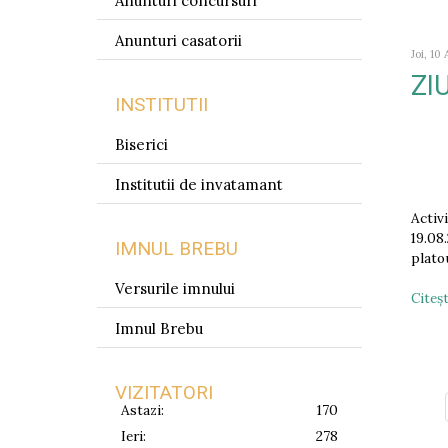
Anunturi concursuri
Anunturi casatorii
Joi, 10
ZI
INSTITUTII
Biserici
Institutii de invatamant
Activ
19.08
IMNUL BREBU
plato
Versurile imnului
Citeşt
Imnul Brebu
VIZITATORI
Astazi:
170
Ieri:
278