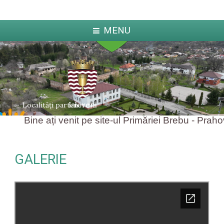
MENU
Ialoveni
Localități partenere
Bine ați venit pe site-ul Primăriei Brebu - Prahov
GALERIE
ka
Jabl
arcova