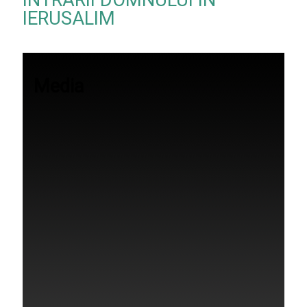
INTRĂRII DOMNULUI ÎN
IERUSALIM
Media