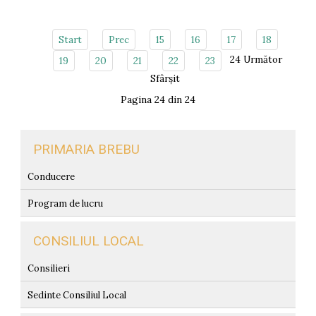
Start
Prec
15
16
17
18
24
Următor
19
20
21
22
23
Sfârșit
Pagina 24 din 24
PRIMARIA BREBU
Conducere
Program de lucru
CONSILIUL LOCAL
Consilieri
Sedinte Consiliul Local