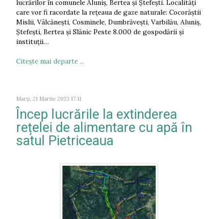
lucrărilor în comunele Aluniş, Bertea şi Ştefeşti. Localități
care vor fi racordate la rețeaua de gaze naturale: Cocorăștii
Mislii, Vâlcănești, Cosminele, Dumbrăvești, Varbilău, Aluniș,
Ștefești, Bertea și Slănic Peste 8.000 de gospodării și
instituții…
Citeşte mai departe ...
Marți, 21 Martie 2023 17:11
Încep lucrările la extinderea
rețelei de alimentare cu apă în
satul Pietriceaua