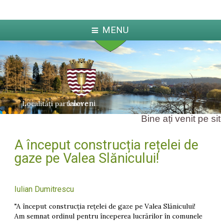
MENU
Ialoveni
Localități partenere
Bine ați venit pe sit
A început construcția rețelei de
ka
Jabl
arcova
gaze pe Valea Slănicului!
Iulian Dumitrescu
"A început construcția rețelei de gaze pe Valea Slănicului!
Am semnat ordinul pentru începerea lucrărilor în comunele