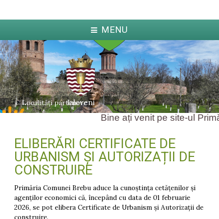
MENU
Ialoveni
Localități partenere
Bine ați venit pe site-ul Prim
ELIBERĂRI CERTIFICATE DE
ka
Jabl
arcova
URBANISM ŞI AUTORIZAȚII DE
CONSTRUIRE
Primăria Comunei Brebu aduce la cunoștința cetățenilor și
agenților economici că, începând cu data de 01 februarie
2026, se pot elibera Certificate de Urbanism și Autorizații de
construire.