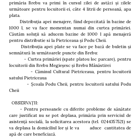
primăria Brebu va primi în cursul zilei de astăzi și zilele
următoare pentru locuitorii ei, câte 4 litrii de persoană, apa
plata.
Distribuția apei menajere, fiind depozitată în bazine de
1000 l, se va face momentan numai din curtea primăriei.
Căutăm soluții să aducem bazine de 1000 l apă menajeră
pentru distributie si la Pietriceaua și Podu Cheii.
Distribuția apei plate se va face pe bază de buletin și
semnătură în următoarele puncte din Brebu:
- Curtea primăriei (spate platou loc parcare), pentru
locuitorii din Brebu Megieșesc și Brebu Mânăstirei
- Căminul Cultural Pietriceaua, pentru locuitorii
satului Pietriceaua
- Școala Podu Cheii, pentru locuitorii satului Podu
Cheii
OBSERVAȚII:
- Pentru persoanele cu diferite probleme de sănătate
care justificat nu se pot deplasa, primăria prin serviciul de
asistență socială, la solicitarea acestora (tel. 0244357521) se
va deplasa la domiciliul lor și le va aduce cantitatea de
apă de care beneficiază.