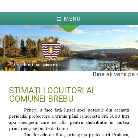
MENU
Ialoveni
Localități partenere
Bine ați venit pe s
STIMAȚI LOCUITORI AI
ka
Jabl
arcova
COMUNEI BREBU
Pentru a face față lipsei apei potabile din această
perioadă, prefectura a trimis până la această oră 5000 litri
apă menajeră, care se află pentru distribuție in curtea
primăriei și se poate distribui.
Din Rezvele de Stat, prin grija prefecturii Prahova,