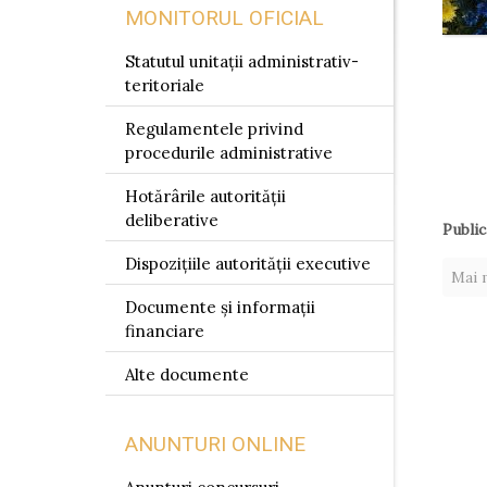
MONITORUL OFICIAL
Statutul unitații administrativ-
teritoriale
Regulamentele privind
procedurile administrative
Hotărârile autorității
deliberative
Public
Dispozițiile autorității executive
Mai m
Documente și informații
financiare
Alte documente
ANUNTURI ONLINE