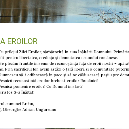
UA EROILOR
lejul Zilei Eroilor, sărbătorită în ziua Înălțării Domnului, Primări
tfit pentru libertatea, credința și demnitatea neamului românesc.
căm frunțile în semn de recunoștință față de eroii noștri – apărăto
ne. Prin sacrificiul lor, avem astăzi o țară liberă și o comunitate puterni
eu să-i odihnească în pace și să ne călăuzească pașii spre demnitat
că recunoștință eroilor brebeni, eroilor României!
că pomenire eroilor! Cu Domnul în slavă!
os S-a Înălțat!
rul comunei Brebu,
ng. Gheorghe Adrian Ungureanu