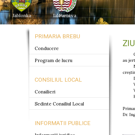
Jablonka
Ialoveni
Parcova
PRIMARIA BREBU
ZI
Conducere
Cu pri
Program de lucru
au jer
Ne ple
crești
Dumnez
CONSILIUL LOCAL
Veșni
Veșni
Consilieri
Hrist
Sedinte Consiliul Local
Prima
Dr. I
INFORMATII PUBLICE