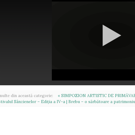
ulte din această categorie:
« SIMPOZION ARTISTIC DE PRIMĂV
tivalul Sânzienelor – Ediția a IV-a | Brebu – o sărbătoare a patrimoniulu