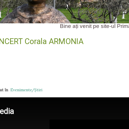
Bine ați venit pe site-ul Primăriei
NCERT Corala ARMONIA
at în
Evenimente/Ştiri
edia