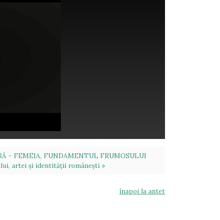
ARĂ - FEMEIA, FUNDAMENTUL FRUMOSULUI
i, artei și identității românești »
înapoi la antet